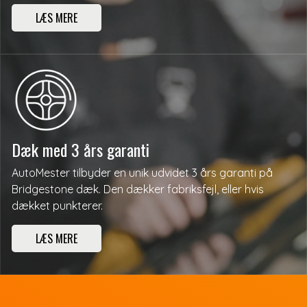
LÆS MERE
Dæk med 3 års garanti
AutoMester tilbyder en unik udvidet 3 års garanti på
Bridgestone dæk. Den dækker fabriksfejl, eller hvis
dækket punkterer.
LÆS MERE