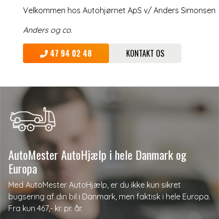
Velkommen hos Autohjørnet ApS v/ Anders Simonsen
Anders og co.
47 94 02 48
KONTAKT OS
AutoMester AutoHjælp i hele Danmark og
Europa
Med AutoMester AutoHjælp, er du ikke kun sikret
bugsering af din bil i Danmark, men faktisk i hele Europa.
Fra kun 467,- kr. pr. år.