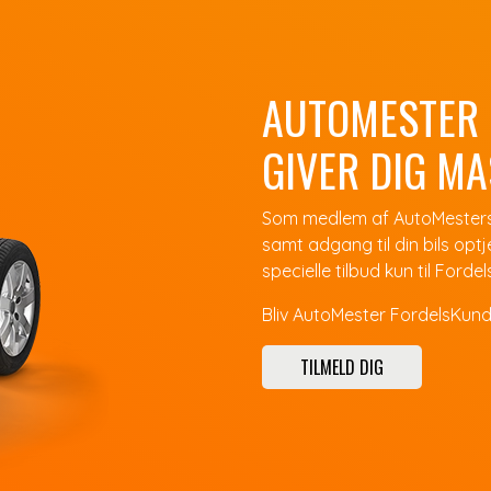
AUTOMESTER
GIVER DIG MA
Som medlem af AutoMesters
samt adgang til din bils op
specielle tilbud kun til Forde
Bliv AutoMester FordelsKunde
TILMELD DIG