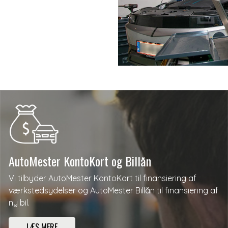
AutoMester KontoKort og Billån
Vi tilbyder AutoMester KontoKort til finansiering af
værkstedsydelser og AutoMester Billån til finansiering af
ny bil.
LÆS MERE