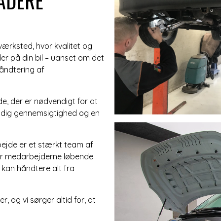
ADERE
ærksted, hvor kvalitet og
jder på din bil – uanset om det
håndtering af
de, der er nødvendigt for at
er dig gennemsigtighed og en
bejde er et stærkt team af
ver medarbejderne løbende
kan håndtere alt fra
 og vi sørger altid for, at