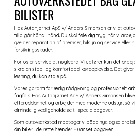
AUTOVÆRKSTEDET BAG GL
BILISTER
Hos Autohjørnet ApS v/ Anders Simonsen er vi et autov
tillid går hånd i hånd. Du skal føle dig tryg, når vi arbe
gælder
reparation af bremser
,
bilsyn og service
eller 
forsikringsskader
.
For os er service et nøgleord. Vi udfører kun det arbej
sikre en stabil og komfortabel køreoplevelse. Det giv
løsning, du kan stole på.
Vores garanti for ærlig rådgivning og professionelt ar
fagfolk. Hos Autohjørnet ApS v/ Anders Simonsen bli
efteruddannet og arbejder med moderne udstyr, så vi 
almindelig vedligeholdelse til specialopgaver.
Som autoværksted modtager vi både nye og ældre biler,
din bil er i de rette hænder – uanset opgaven.