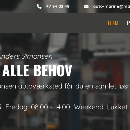
47 94 02 48
auto-marine@mai
HJEM
P
Anders Simonsen
 ALLE BEHOV
en autoværksted får du en samlet løsning 
.
5
Fredag: 08.00 - 14.00
Weekend: Lukket