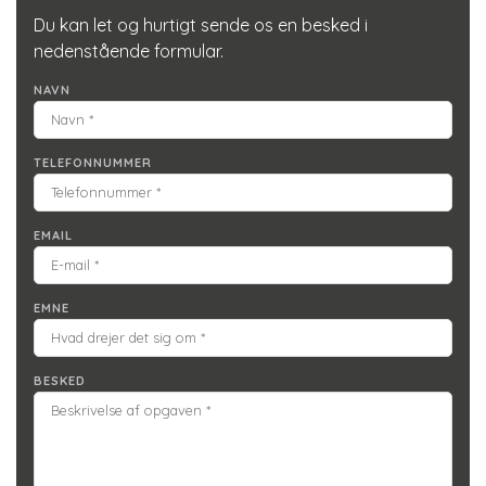
Du kan let og hurtigt sende os en besked i
nedenstående formular.
NAVN
TELEFONNUMMER
EMAIL
EMNE
BESKED