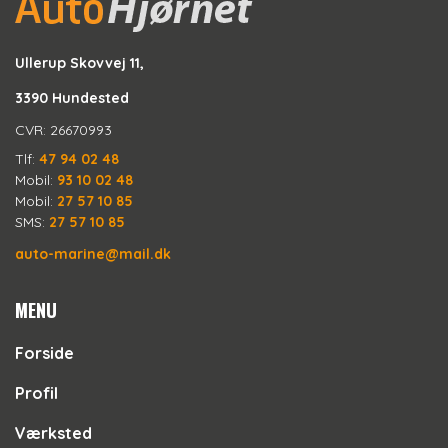
Ullerup Skovvej 11,
3390 Hundested
CVR: 26670993
Tlf:
47 94 02 48
Mobil:
93 10 02 48
Mobil:
27 57 10 85
SMS:
27 57 10 85
auto-marine@mail.dk
MENU
Forside
Profil
Værksted