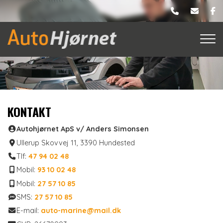
Gå
til
hovedindhold
KONTAKT
Autohjørnet ApS v/ Anders Simonsen
Ullerup Skovvej 11, 3390 Hundested
Tlf:
47 94 02 48
Mobil:
93 10 02 48
Mobil:
27 57 10 85
SMS:
27 57 10 85
E-mail:
auto-marine@mail.dk