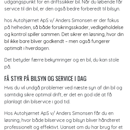
udgangspunkt for en driftssikker bil. Når du løbende får
service til din bil, er den også bedre forberedt til bilsyn.
hos Autohjørnet ApS v/ Anders Simonsen er der fokus
på helhede
n, så både
forsikringsskader
, vedligeholdelse
og kontrol spiller sammen. Det sikrer en løsning, hvor din
bil ikke bare bliver godkendt – men også fungerer
optimalt i hverda
gen.
Det betyder færre bekymringer og en bil, du kan stole
på.
FÅ STYR PÅ BILSYN OG SERVICE I DAG
Hvis du vil undgå problemer ved næste syn af din bil og
samtidig sikre optimal drift, er det en god idé at få
planlagt din bilservice i god tid.
Hos Autohjørnet ApS v/ Anders Simonsen får du en
løsning, hvor både bilservice og bilsyn bliver håndteret
professionelt og effektivt. Uanset om du har brug for et