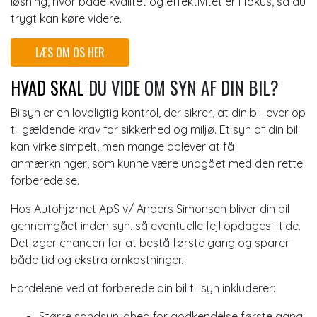
løsning, hvor både kvalitet og effektivitet er i fokus, så du
trygt kan køre videre.
LÆS OM OS HER
HVAD SKAL
DU VIDE OM SYN AF DIN BIL?
Bilsyn er en lovpligtig kontrol, der sikrer, at din bil lever op
til gældende krav for sikkerhed og miljø. Et syn af din bil
kan virke simpelt, men mange oplever at få
anmærkninger, som kunne være undgået med den rette
forberedelse.
Hos Autohjørnet ApS v/ Anders Simonsen bliver din bil
gennemgået inden syn, så eventuelle fejl opdages i tide.
Det øger chancen for at bestå første gang og sparer
både tid og ekstra omkostninger.
Fordelene ved at forberede din bil til syn inkluderer:
Større sandsynlighed for godkendelse første gang